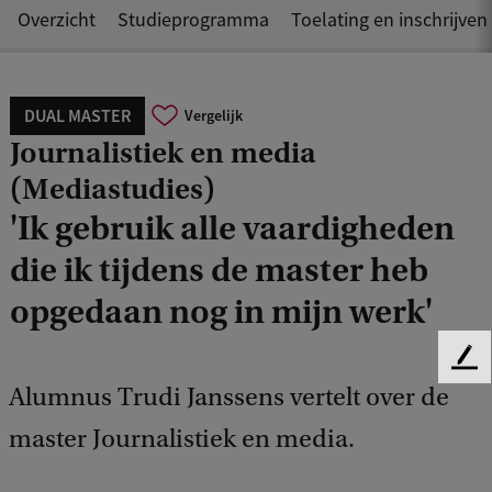
Overzicht
Studieprogramma
Toelating en inschrijven
DUAL MASTER
Vergelijk
Journalistiek en media
(Mediastudies)
'Ik gebruik alle vaardigheden
die ik tijdens de master heb
opgedaan nog in mijn werk'
F
e
Alumnus Trudi Janssens vertelt over de
e
master Journalistiek en media.
d
b
a