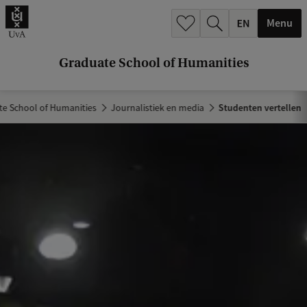
k
Menu
.
.
Graduate School of Humanities
.
e School of Humanities
Journalistiek en media
Studenten vertellen