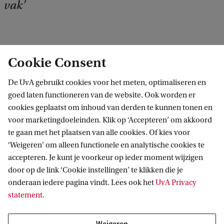
vak
Waar heb je het meest aan gehad?
Cookie Consent
Doordat de docenten en gastdocenten je als
De UvA gebruikt cookies voor het meten, optimaliseren en
student zo serieus nemen, groeide mijn
goed laten functioneren van de website. Ook worden er
cookies geplaatst om inhoud van derden te kunnen tonen en
zelfvertrouwen als journalist heel snel. Daar heb ik
voor marketingdoeleinden. Klik op ‘Accepteren’ om akkoord
nu nog steeds veel aan, want hoewel ik nog maar
te gaan met het plaatsen van alle cookies. Of kies voor
een jaar aan het werk ben, sta ik wel sterk in mijn
‘Weigeren’ om alleen functionele en analytische cookies te
accepteren. Je kunt je voorkeur op ieder moment wijzigen
schoenen.
door op de link ‘Cookie instellingen’ te klikken die je
onderaan iedere pagina vindt. Lees ook het
UvA Privacy
Welke gebeurtenis zul je nooit vergeten?
statement
.
Toen ik samen met een klasgenoot afreisde naar
Weigeren