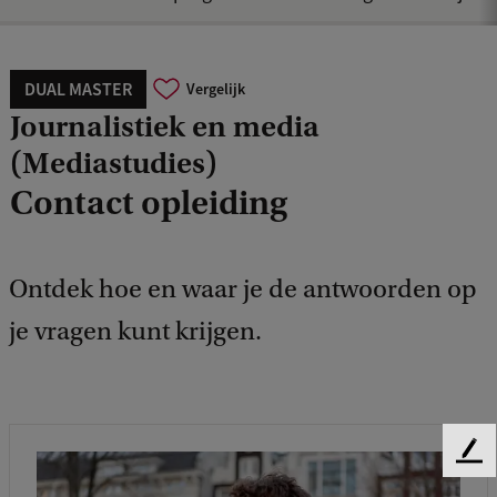
DUAL MASTER
Vergelijk
Journalistiek en media
(Mediastudies)
Contact opleiding
Ontdek hoe en waar je de antwoorden op
je vragen kunt krijgen.
F
e