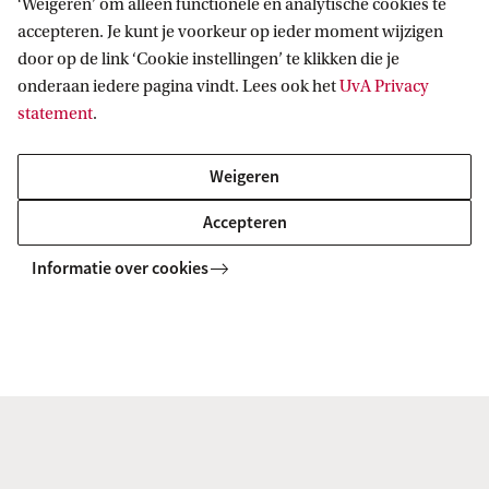
‘Weigeren’ om alleen functionele en analytische cookies te
This programme's main location is
BG1
on
accepteren. Je kunt je voorkeur op ieder moment wijzigen
the Binnengasthuisterrein. This is right in
door op de link ‘Cookie instellingen’ te klikken die je
onderaan iedere pagina vindt. Lees ook het
UvA Privacy
the centre of the city, in the University
statement
.
Quarter where the new UvA library is located
as well.
Weigeren
Accepteren
Informatie over cookies