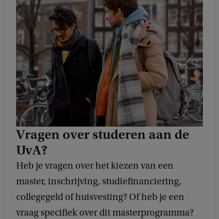
e
d
b
a
c
k
Vragen over studeren aan de
UvA?
Heb je vragen over het kiezen van een
master, inschrijving, studiefinanciering,
collegegeld of huisvesting? Of heb je een
vraag specifiek over dit masterprogramma?